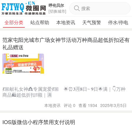
呼伦贝尔
搜索
[切换城市]
全部分类
站点帮助
本地资讯
天气预警
停水/停电
范家屯阳光城市广场女神节活动万种商品超低折扣还有
礼品赠送
💃🏼献礼女神👸专属宠爱💃🏼 🌟⏰𝟑🈷️𝟖日~ 𝟗日🌟满｜👇万种
商品🛍超低折扣‼️额｜🈵
本地资讯
评论 0
查看 1934
2025年3月5日
IOS版微信小程序禁用支付说明