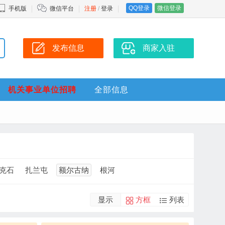
QQ登录
微信登录
手机版
微信平台
注册
/
登录
发布信息
商家入驻
机关事业单位招聘
全部信息
克石
扎兰屯
额尔古纳
根河
显示
方框
列表