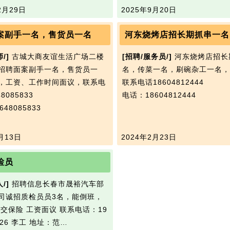
2月29日
2025年9月20日
案副手一名，售货员一名
河东烧烤店招长期抓串一名
/]
古城大商友谊生活广场二楼
[招聘/服务员/]
河东烧烤店招长
招聘面案副手一名，售货员一
名，传菜一名，刷碗杂工一名，
，工资、工作时间面议，联系电
联系电话18604812444
8085833
电话：18604812444
48085833
月13日
2024年2月23日
检员
/]
招聘信息长春市晟裕汽车部
司诚招质检员员3名，能倒班，
 交保险 工资面议 联系电话：19
0326 李工 地址：范…