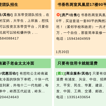
货团队招生
书香邑两室凤凰层17楼90
生/其他/]
京东带货团队招生，在
[房产/出售/]
书香邑两室凤凰
的宝妈，大学生，上班族，想找
0平，买这套送一套80平的陶然
可以投资京东带货平台，只要你
坯！（紧邻学校和政府）一共才
机就可以轻松赚外快，…
万，一个自住，那套简单装修一
84088417
电话：15943404959
1月20日
南崴子老金太太冷面
只要有信用卡就能退费
/优惠活动/]
有想吃公主岭南崴
[图1]
[商业服务/其他/]
只要有
太冷面的快快下单吧，十块一代
退费 有浦发、兴业、中信、招
送到家，外地十二一代包邮，每
大、平安、民生、华夏、建设、
单中，岭西五代起送，岭东…
发、中国、工商、交通、邮政。
04424643
电话：13351433654