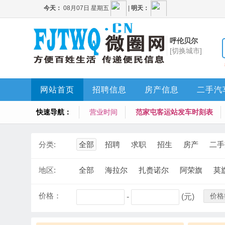
呼伦贝尔
[切换城市]
网站首页
招聘信息
房产信息
二手汽
快速导航：
营业时间
范家屯客运站发车时刻表
分类:
全部
招聘
求职
招生
房产
二手
地区:
全部
海拉尔
扎赉诺尔
阿荣旗
莫
价格：
价格
-
(元)