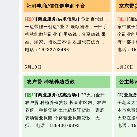
社群电商/信任链电商平台
京东带
[图3]
[商业服务/供求信息/]
你是否想过，
[图1]
[招
一边带娃一创边?业？ 辰颐物语，一部手
家带孩子
机就能做的副业 自用省钱，分享赚钱 带
个副业的
娃、顾家、增收三不误 欢迎想变优秀…
有一部手
电话：19232703486
电话：155
5月19日
1月20日
农户贷 种植养殖贷款
公主岭
[图1]
[商业服务/优惠活动/]
??火力全开
[商业服务
农户贷 种植养殖贷款 长春市区内、农户
子老金太
养殖、种植贷款 土地确权证贷款，家庭
本市免费
农场营业执照 个体营业执照贷款，无
天都在接
抵…
电话：18843079893
电话：152