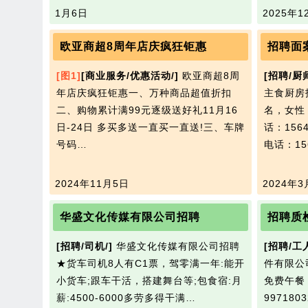
1月6日
2025年1
欧亚商超8周年店庆疯狂钜惠
招聘面
[图1]
[商业服务/优惠活动/]
欧亚商超8周
[招聘/厨师
年店庆疯狂钜惠一、万种商品超值折扣
主食厨房
二、购物累计满99元逐级送好礼11月16
名，女性
日-24日 多买多送一直买一直送!三、车牌
话：1564
号码…
电话：156
2024年11月5日
2024年3
华盛文化传媒有限公司招聘
招聘质
[招聘/司机/]
华盛文化传媒有限公司招聘
[招聘/工人
★货车司机8人有C1票，驾零满一年:能开
件有限公
小货车;跟车干活，搭建舞台等;包食宿:月
免费午餐
薪:4500-6000多劳多得干满…
99718