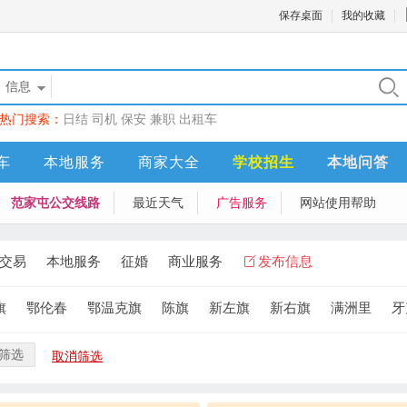
保存桌面
我的收藏
信息
热门搜索：
日结
司机
保安
兼职
出租车
车
本地服务
商家大全
学校招生
本地问答
范家屯公交线路
最近天气
广告服务
网站使用帮助
交易
本地服务
征婚
商业服务
发布信息
旗
鄂伦春
鄂温克旗
陈旗
新左旗
新右旗
满洲里
牙
筛选
取消筛选