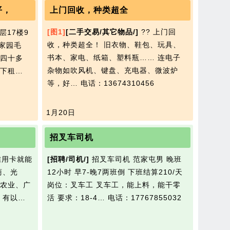
平，
上门回收，种类超全
[图1]
[二手交易/其它物品/]
?? 上门回
层17楼9
收，种类超全！ 旧衣物、鞋包、玩具、
家园毛
书本、家电、纸箱、塑料瓶…… 连电子
四十多
杂物如吹风机、键盘、充电器、微波炉
下租…
等，好…
电话：13674310456
1月20日
招叉车司机
信用卡就能
[招聘/司机/]
招叉车司机 范家屯男 晚班
商、光
12小时 早7-晚7两班倒 下班结算210/天
农业、广
岗位：叉车工 叉车工，能上料，能干零
 有以…
活 要求：18-4…
电话：17767855032